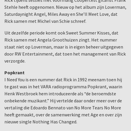
Rick tijdens sessies met voormalig Coopertest gitarist Frank
Stehle heeft opgenomen. Nieuw op het album zijn Loverman,
Saturdaynight Angel, Miles Away en She’ll Meet Love, dat
Rick samen met Michel van Schie schreef.
Uit dezelfde periode komt ook Sweet Summer Kisses, dat
Rick samen met Angela Groothuizen zingt. Het nummer
staat niet op Loverman, maar is in eigen beheer uitgegeven
door RW Entertainment, dat toen het management van Rick
verzorgde.
Popkrant
I Need You is een nummer dat Rick in 1992 meenam toen hij
te gast was in het VARA radioprogramma Popkrant, waarin
Henk Westbroek hem introduceerde als “de beroemdste
onbekende muzikant.” Hij vertelde daar onder meer over de
vertaling die Edoardo Bennato van No More Tears No More
heeft gemaakt, over de samenwerking met Age en over zijn
nieuwe single Nothing Has Changed.