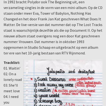
In 1992 bracht Polydor ook The Beginning uit, een
verzameling singles in de vorm van een mini-album. Op de CD
staan onder meer Eva, Tower of Babylon, Nothing Has
Changed en het door Frank Jan Kat geschreven What Does It
Matter. De live-versie van dat nummer dat op The Lost Tracks
staat is waarschijnlijk dezelfde als die op Document II. Op het
nieuwe album staat overigens nog een door Kat geschreven
nummer: Vrouwen. Dat nummer is in oktober 1993
opgenomen in Studio Schaap en uitgebracht op een album
ter ere van het 10-jarig bestaan van RTV Rijnmond.
Tracklist:
01. Waitin'
02. On a
lonely road
03. She'll
meet love
04. I need
you