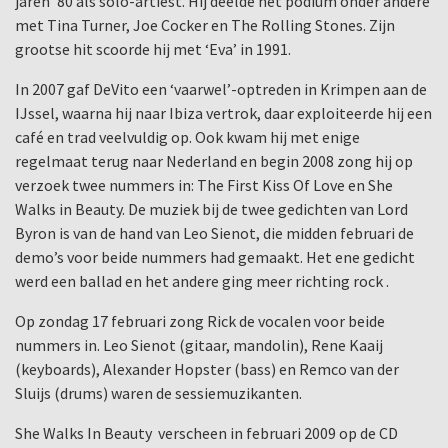
jaren ’80 als solo-artiest. Hij deelde het podium onder andere
met Tina Turner, Joe Cocker en The Rolling Stones. Zijn
grootse hit scoorde hij met ‘Eva’ in 1991.
In 2007 gaf DeVito een ‘vaarwel’-optreden in Krimpen aan de
IJssel, waarna hij naar Ibiza vertrok, daar exploiteerde hij een
café en trad veelvuldig op. Ook kwam hij met enige
regelmaat terug naar Nederland en begin 2008 zong hij op
verzoek twee nummers in: The First Kiss Of Love en She
Walks in Beauty. De muziek bij de twee gedichten van Lord
Byron is van de hand van Leo Sienot, die midden februari de
demo’s voor beide nummers had gemaakt. Het ene gedicht
werd een ballad en het andere ging meer richting rock .
Op zondag 17 februari zong Rick de vocalen voor beide
nummers in. Leo Sienot (gitaar, mandolin), Rene Kaaij
(keyboards), Alexander Hopster (bass) en Remco van der
Sluijs (drums) waren de sessiemuzikanten.
She Walks In Beauty verscheen in februari 2009 op de CD