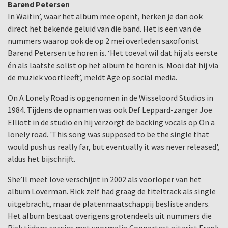
Barend Petersen
In Waitin’, waar het album mee opent, herken je dan ook
direct het bekende geluid van die band. Het is een van de
nummers waarop ook de op 2 mei overleden saxofonist
Barend Petersen te horen is. ‘Het toeval wil dat hij als eerste
én als laatste solist op het album te horen is. Mooi dat hij via
de muziek voortleeft’, meldt Age op social media.
On A Lonely Road is opgenomen in de Wisseloord Studios in
1984. Tijdens de opnamen was ook Def Leppard-zanger Joe
Elliott in de studio en hij verzorgt de backing vocals op On a
lonely road. 'This song was supposed to be the single that
would push us really far, but eventually it was never released',
aldus het bijschrijft.
She’ll meet love verschijnt in 2002 als voorloper van het
album Loverman. Rick zelf had graag de titeltrack als single
uitgebracht, maar de platenmaatschappij besliste anders.
Het album bestaat overigens grotendeels uit nummers die