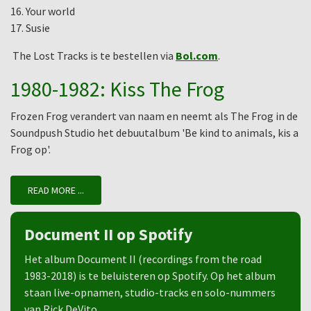
16. Your world
17. Susie
The Lost Tracks is te bestellen via
Bol.com
.
1980-1982: Kiss The Frog
Frozen Frog verandert van naam en neemt als The Frog in de
Soundpush Studio het debuutalbum 'Be kind to animals, kis a
Frog op'.
READ MORE ...
Document II op Spotify
Het album Document II (recordings from the road
1983-2018) is te beluisteren op Spotify. Op het album
staan live-opnamen, studio-tracks en solo-nummers
van Rick DeVito.